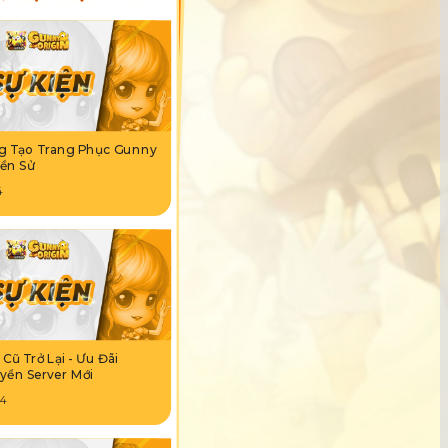
g Tạo Trang Phục Gunny
ền Sử
4
Cũ Trở Lại - Ưu Đãi
yển Server Mới
04