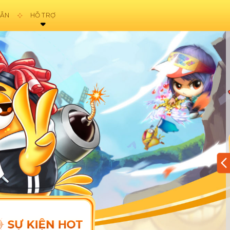
DẪN
HỖ TRỢ
E
GỬI HỖ TRỢ
VẬT
ĐIỀU KHOẢN
HOTLINE:
Ủ
1900561558