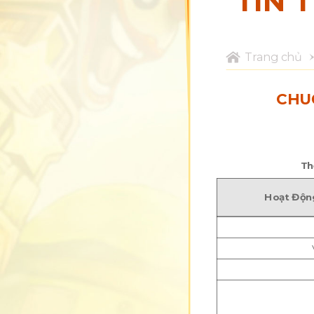
TIN 
Trang chủ
CHUỖ
Th
Hoạt Độn