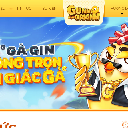
IỆU
TIN TỨC
SỰ KIỆN
HƯỚNG 
TẢI GAM
TẠO NHÂN 
TÂN TH