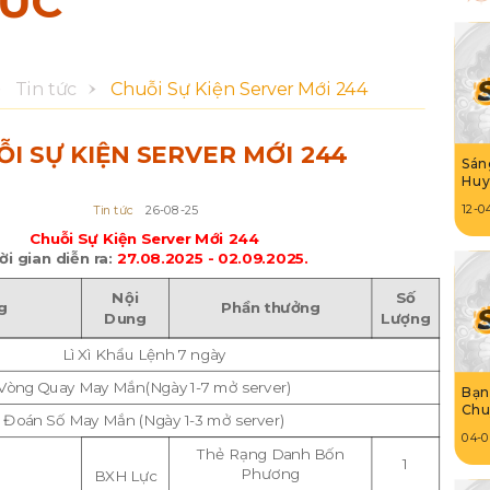
TỨC
Tin tức
Chuỗi Sự Kiện Server Mới 244
I SỰ KIỆN SERVER MỚI 244
Sán
Huy
12-0
Tin tức
26-08-25
Chuỗi Sự Kiện Server Mới 244
ời gian diễn ra:
27.08.2025 - 02.09.2025.
Nội
Số
g
Phần thưởng
Dung
Lượng
Lì Xì Khẩu Lệnh 7 ngày
Vòng Quay May Mắn(Ngày 1-7 mở server)
Bạn 
Chu
Đoán Số May Mắn (Ngày 1-3 mở server)
04-
Thẻ Rạng Danh Bốn
1
Phương
BXH Lực